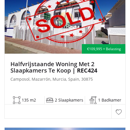
€109,995 + Belasting
Halfvrijstaande Woning Met 2
Slaapkamers Te Koop
| REC424
Camposol, Mazarrón, Murcia, Spain, 30875
135 m2
2 Slaapkamers
1 Badkamer