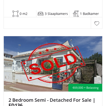
0 m2
3 Slaapkamers
1 Badkamer
€69,000 + Belasting
2 Bedroom Semi - Detached For Sale
|
FD136