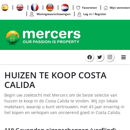
Favorieten
Mijn vereisten
Woningwaarschuwingen
Log in / Register
HUIZEN TE KOOP COSTA
CALIDA
Begin uw zoektocht met Mercers om de beste selectie van
huizen te koop in de Costa Calida te vinden. Wij zijn lokale
makelaars, waarop u kunt vertrouwen, met 43 jaar ervaring in
het kopen en verkopen van onroerend goed in Costa Calida.