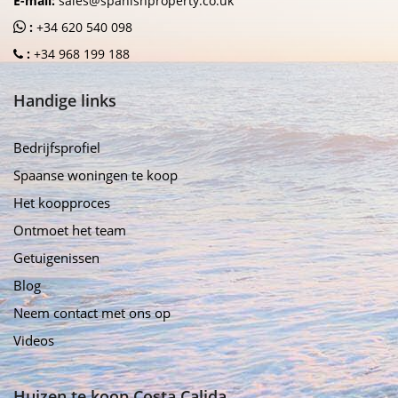
E-mail:
sales@spanishproperty.co.uk
:
+34 620 540 098
:
+34 968 199 188
Handige links
Bedrijfsprofiel
Spaanse woningen te koop
Het koopproces
Ontmoet het team
Getuigenissen
Blog
Neem contact met ons op
Videos
Huizen te koop Costa Calida