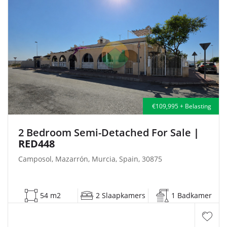
€109,995 + Belasting
2 Bedroom Semi-Detached For Sale
|
RED448
Camposol, Mazarrón, Murcia, Spain, 30875
54 m2
2 Slaapkamers
1 Badkamer