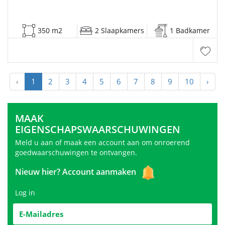
350 m2
2 Slaapkamers
1 Badkamer
‹
1
2
3
4
5
6
7
8
9
10
›
MAAK
EIGENSCHAPSWAARSCHUWINGEN
Meld u aan of maak een account aan om onroerend
goedwaarschuwingen te ontvangen.
Nieuw hier?
Account aanmaken
Log in