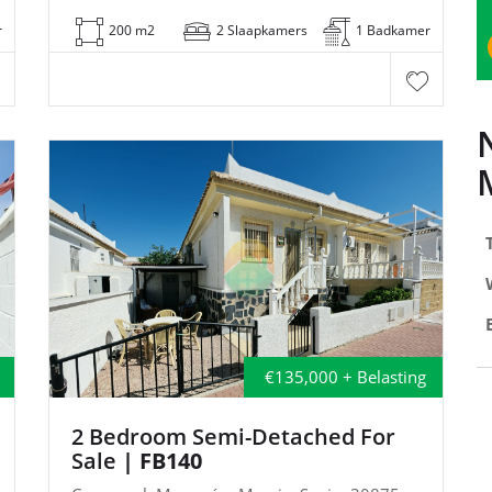
r
200 m2
2 Slaapkamers
1 Badkamer
€135,000 + Belasting
2 Bedroom Semi-Detached For
Sale
| FB140