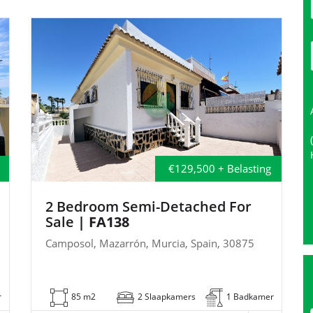
€129,500 + Belasting
2 Bedroom Semi-Detached For
Sale
| FA138
Camposol, Mazarrón, Murcia, Spain, 30875
r
85 m2
2 Slaapkamers
1 Badkamer