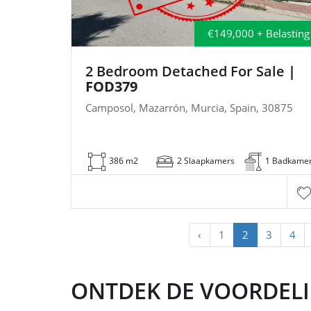
€149,000 + Belasting
2 Bedroom Detached For Sale
|
FOD379
Camposol, Mazarrón, Murcia, Spain, 30875
386 m2
2 Slaapkamers
1 Badkame
‹
1
2
3
4
ONTDEK DE VOORDELIG