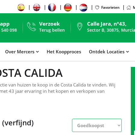
Favorieten
M
sapp
Verzoek
Calle Jara, nº43,
 540 098
Terug bellen
Sector B, 30875, Murcia
Over Mercers
Het Koopproces
Ontdek Locaties
OSTA CALIDA
ie van huizen te koop in de Costa Calida te vinden. Wij
 met 43 jaar ervaring in het kopen en verkopen van
(verfijnd)