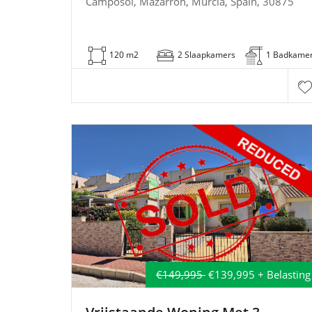
Camposol, Mazarrón, Murcia, Spain, 30875
120 m2
2 Slaapkamers
1 Badkame
€149,995
€139,995 + Belasting