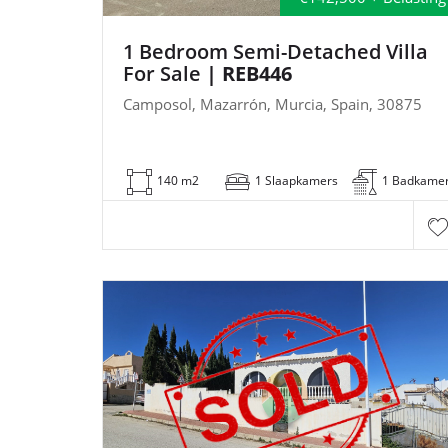
1 Bedroom Semi-Detached Villa
For Sale
| REB446
Camposol, Mazarrón, Murcia, Spain, 30875
140 m2
1 Slaapkamers
1 Badkame