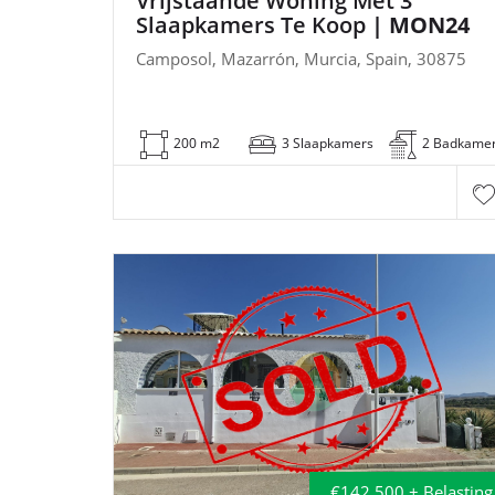
Vrijstaande Woning Met 3
Slaapkamers Te Koop
| MON24
Camposol, Mazarrón, Murcia, Spain, 30875
200 m2
3 Slaapkamers
2 Badkame
€142,500 + Belasting