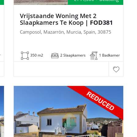
Vrijstaande Woning Met 2
Slaapkamers Te Koop
| FOD381
Camposol, Mazarrón, Murcia, Spain, 30875
r
350 m2
2 Slaapkamers
1 Badkamer