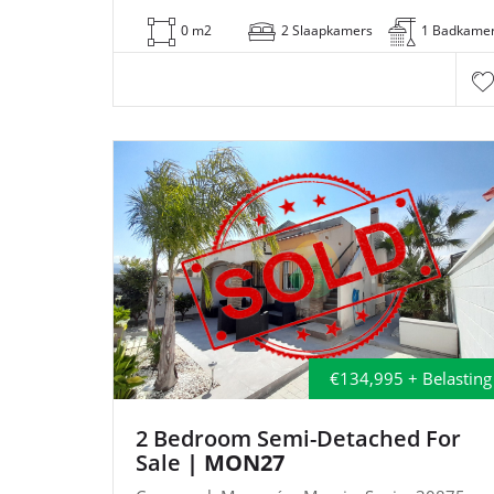
0 m2
2 Slaapkamers
1 Badkame
€134,995 + Belasting
2 Bedroom Semi-Detached For
Sale
| MON27