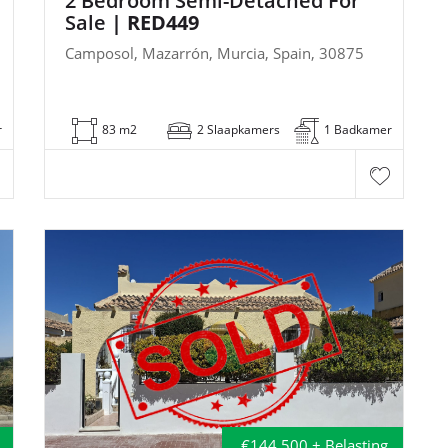
2 Bedroom Semi-Detached For
Sale
| RED449
Camposol, Mazarrón, Murcia, Spain, 30875
r
83 m2
2 Slaapkamers
1 Badkamer
€144,500 + Belasting