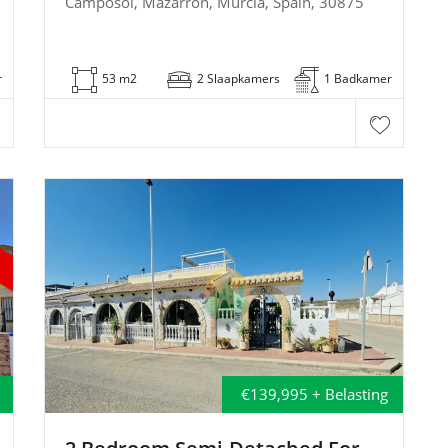
Camposol, Mazarrón, Murcia, Spain, 30875
r
53 m2
2 Slaapkamers
1 Badkamer
€139,995 + Belasting