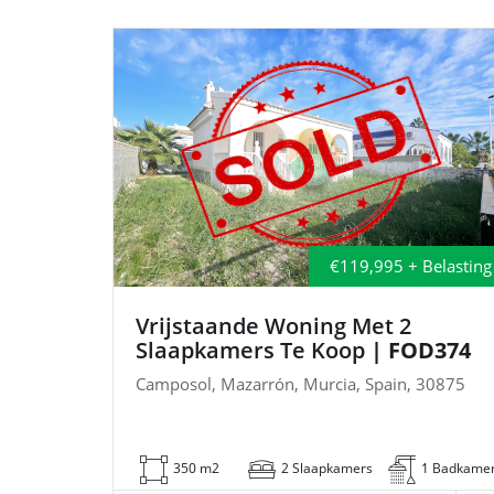
€119,995 + Belasting
Vrijstaande Woning Met 2
Slaapkamers Te Koop
| FOD374
Camposol, Mazarrón, Murcia, Spain, 30875
350 m2
2 Slaapkamers
1 Badkame