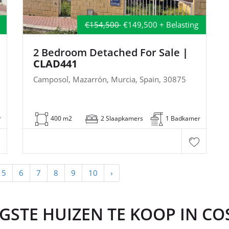
€154,500
€149,500 + Belasting
2 Bedroom Detached For Sale
|
CLAD441
Camposol, Mazarrón, Murcia, Spain, 30875
r
400 m2
2 Slaapkamers
1 Badkamer
5
6
7
8
9
10
›
STE HUIZEN TE KOOP IN CO