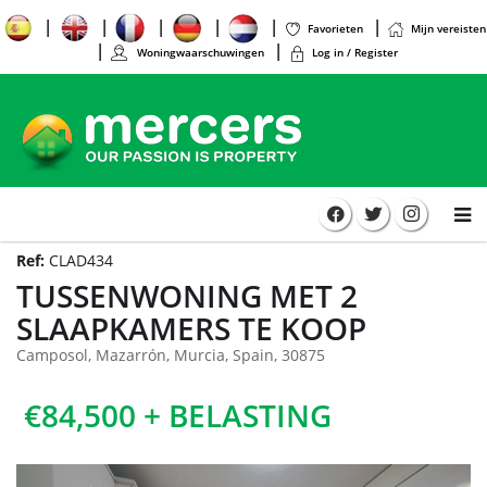
Favorieten
Mijn vereisten
Woningwaarschuwingen
Log in / Register
Ref:
CLAD434
TUSSENWONING MET 2
SLAAPKAMERS TE KOOP
Camposol, Mazarrón, Murcia, Spain, 30875
€84,500 + BELASTING