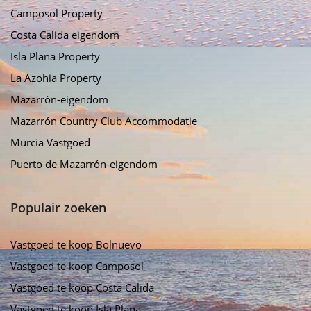
Camposol Property
Costa Calida eigendom
Isla Plana Property
La Azohia Property
Mazarrón-eigendom
Mazarrón Country Club Accommodatie
Murcia Vastgoed
Puerto de Mazarrón-eigendom
Populair zoeken
Vastgoed te koop Bolnuevo
Vastgoed te koop Camposol
Vastgoed te koop Costa Calida
Vastgoed te koop Isla Plana