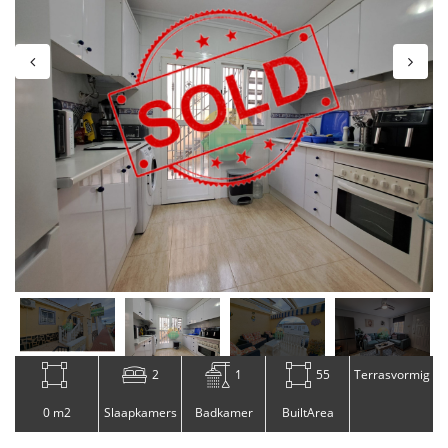
2
1
55
Terrasvormig
0 m2
Slaapkamers
Badkamer
BuiltArea