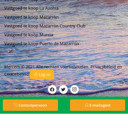
Vastgoed te koop La Azohia
Vastgoed te koop Mazarrón
Vastgoed te koop Mazarrón Country Club
Vastgoed te koop Murcia
Vastgoed te koop Puerto de Mazarrón
Mercers © 2021 Alle rechten voorbehouden.
Privacybeleid
en
Cookiebeleid
Log in
Contactpersoon
E-mailagent