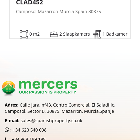
| FB140
Camposol Mazarrón Murcia Spain 30875
53 m2
2 Slaapkamers
1 Badkamer
Adres:
Calle Jara, nº43, Centro Comercial, El Saladillo,
Camposol, Sector B, 30875, Mazarron, Murcia,Spanje
E-mail:
sales@spanishproperty.co.uk
:
+34 620 540 098
:
+34 968 199 188