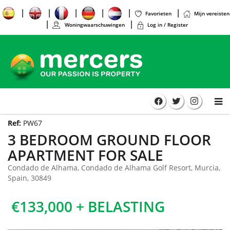
Favorieten
Mijn vereisten
Woningwaarschuwingen
Log in / Register
Ref:
PW67
3 BEDROOM GROUND FLOOR
APARTMENT FOR SALE
Condado de Alhama, Condado de Alhama Golf Resort, Murcia,
Spain, 30849
€133,000 + BELASTING