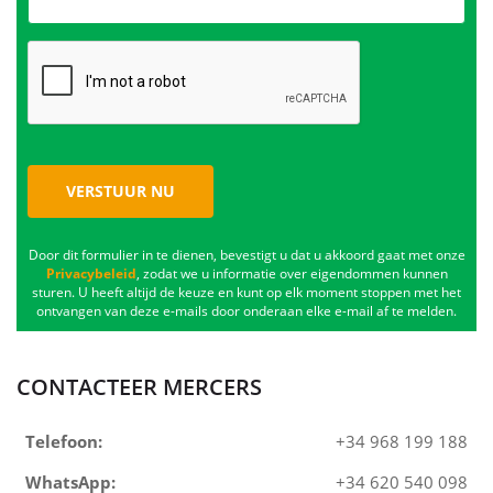
VERSTUUR NU
Door dit formulier in te dienen, bevestigt u dat u akkoord gaat met onze
Privacybeleid
, zodat we u informatie over eigendommen kunnen
sturen. U heeft altijd de keuze en kunt op elk moment stoppen met het
ontvangen van deze e-mails door onderaan elke e-mail af te melden.
CONTACTEER MERCERS
Telefoon:
+34 968 199 188
WhatsApp:
+34 620 540 098