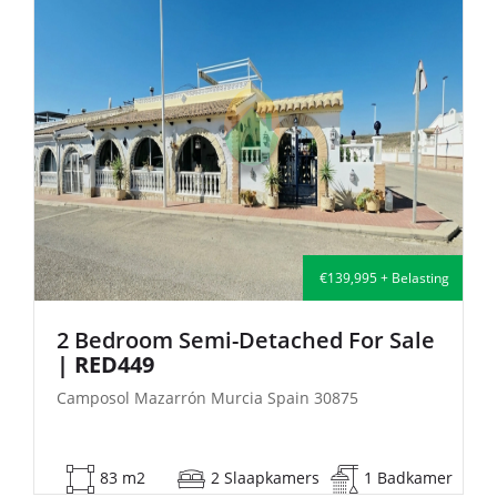
lasting
€114,000 + Belasti
ale
2 Bedroom Terraced For Sale
|
CLAD451
Camposol Mazarrón Murcia Spain 30875
dkamer
0 m2
2 Slaapkamers
1 Badkam