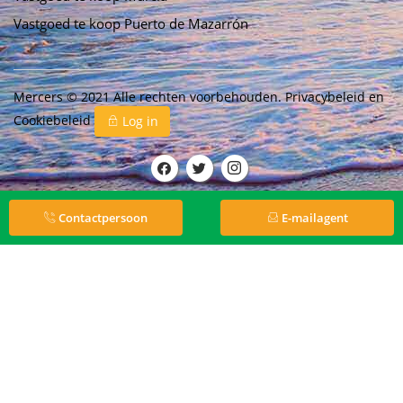
Vastgoed te koop Puerto de Mazarrón
Mercers © 2021 Alle rechten voorbehouden.
Privacybeleid
en
Cookiebeleid
Log in
Contactpersoon
E-mailagent