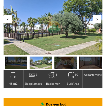
3
1
60
Appartement
48 m2
Slaapkamers
Badkamer
BuiltArea
Doe een bod