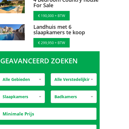
For Sale
€ 190,000 + BTW
Landhuis met 6
slaapkamers te koop
€ 299,950 + BTW
GEAVANCEERD ZOEKEN
Alle Gebieden
Alle Verstedelijking
Slaapkamers
Badkamers