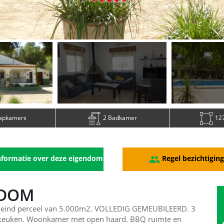
aapkamers
2 Badkamer
127
formatie over deze eigendom
Regel bezichtigin
NDOM
eind perceel van 5.000m2. VOLLEDIG GEMEUBILEERD. 3
e keuken. Woonkamer met open haard. BBQ ruimte en