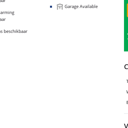
aar
Garage Available
arming
aar
s beschikbaar
V