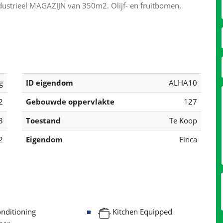
ustrieel MAGAZIJN van 350m2. Olijf- en fruitbomen.
g
ID eigendom
ALHA10
2
Gebouwde oppervlakte
127
3
Toestand
Te Koop
2
Eigendom
Finca
nditioning
Kitchen Equipped