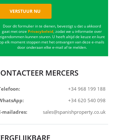
VERSTUUR NU
Door dit formulier in te dienen, bevestigt u dat u akkoord
gaat met onze
Privacybeleid
, zodat we u informatie over
eigendommen kunnen sturen. U heeft altijd de keuze en kunt
op elk moment stoppen met het ontvangen van deze e-mails
door onderaan elke e-mail af te melden.
CONTACTEER MERCERS
Telefoon:
+34 968 199 188
WhatsApp:
+34 620 540 098
E-mailadres:
sales@spanishproperty.co.uk
ERGELIJKBARE