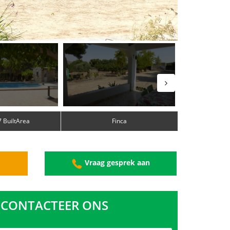
 BuiltArea
Finca
g
Vraag gesprek aan
CONTACTEER ONS