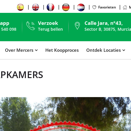
Favorieten
M
sapp
Verzoek
Calle Jara, nº43,
 540 098
Terug bellen
Sector B, 30875, Murcia
Over Mercers
Het Koopproces
Ontdek Locaties
APKAMERS