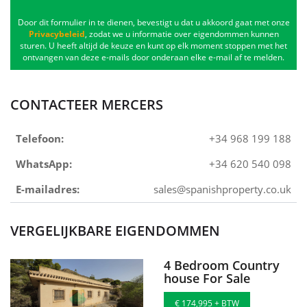
Door dit formulier in te dienen, bevestigt u dat u akkoord gaat met onze
Privacybeleid
, zodat we u informatie over eigendommen kunnen
sturen. U heeft altijd de keuze en kunt op elk moment stoppen met het
ontvangen van deze e-mails door onderaan elke e-mail af te melden.
CONTACTEER MERCERS
Telefoon:
+34 968 199 188
WhatsApp:
+34 620 540 098
E-mailadres:
sales@spanishproperty.co.uk
VERGELIJKBARE EIGENDOMMEN
4 Bedroom Country
house For Sale
€ 174,995 + BTW