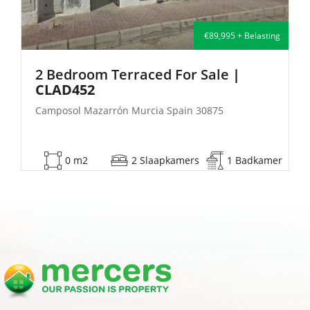
 + Belasting
€135,000 + Be
e
|
2 Bedroom Semi-Detached For S
| FB140
Camposol Mazarrón Murcia Spain 30875
1 Badkamer
53 m2
2 Slaapkamers
1 Ba