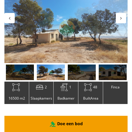
2
1
48
Finca
16500 m2
Slaapkamers
Badkamer
BuiltArea
Doe een bod