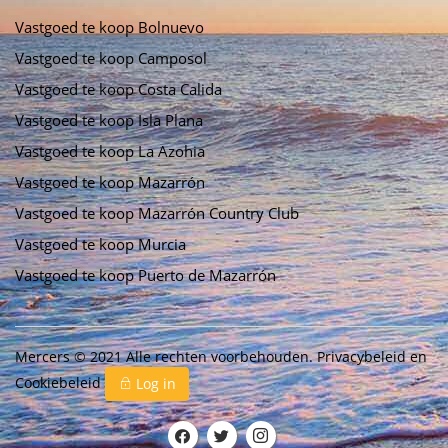
Vastgoed te koop Bolnuevo
Vastgoed te koop Camposol
Vastgoed te koop Costa Calida
Vastgoed te koop Isla Plana
Vastgoed te koop La Azohia
Vastgoed te koop Mazarrón
Vastgoed te koop Mazarrón Country Club
Vastgoed te koop Murcia
Vastgoed te koop Puerto de Mazarrón
Mercers © 2021 Alle rechten voorbehouden.
Privacybeleid
en
Cookiebeleid
Log in