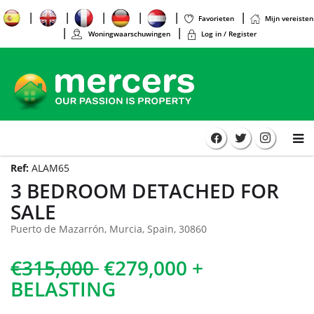
Favorieten
Mijn vereisten
Woningwaarschuwingen
Log in / Register
Ref:
ALAM65
3 BEDROOM DETACHED FOR
SALE
Puerto de Mazarrón, Murcia, Spain, 30860
€315,000
€279,000 +
BELASTING