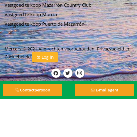
Vastgoed te koop Mazarrón Country Club
Vastgoed te koop Murcia
Vastgoed te koop Puerto de Mazarrón
Mercers © 2021 Alle rechten voorbehouden.
Privacybeleid
en
Cookiebeleid
Log in
Contactpersoon
E-mailagent