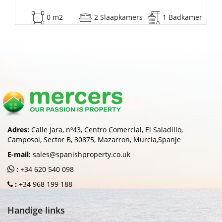
mer
53 m2
2 Slaapkamers
1 Badkamer
Adres:
Calle Jara, nº43, Centro Comercial, El Saladillo,
Camposol, Sector B, 30875, Mazarron, Murcia,Spanje
E-mail:
sales@spanishproperty.co.uk
:
+34 620 540 098
:
+34 968 199 188
Handige links