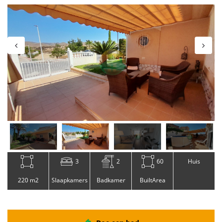
3
2
60
Huis
220 m2
Slaapkamers
Badkamer
BuiltArea