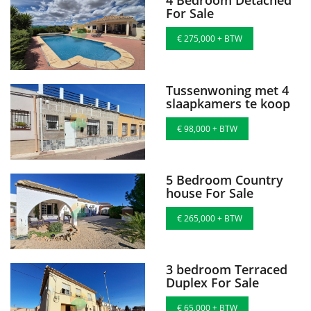
4 Bedroom Detached
For Sale
€ 275,000 + BTW
Tussenwoning met 4
slaapkamers te koop
€ 98,000 + BTW
5 Bedroom Country
house For Sale
€ 265,000 + BTW
3 bedroom Terraced
Duplex For Sale
€ 65,000 + BTW