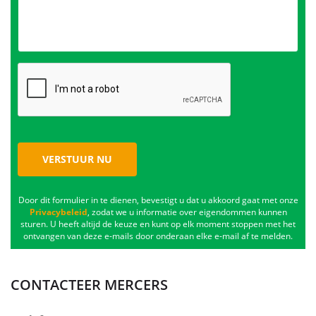
VERSTUUR NU
Door dit formulier in te dienen, bevestigt u dat u akkoord gaat met onze
Privacybeleid
, zodat we u informatie over eigendommen kunnen
sturen. U heeft altijd de keuze en kunt op elk moment stoppen met het
ontvangen van deze e-mails door onderaan elke e-mail af te melden.
CONTACTEER MERCERS