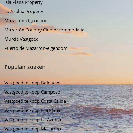
Isla Plana Property
La Azohia Property
Mazarrón-eigendom
Mazarrón Country Club Accommodatie
Murcia Vastgoed
Puerto de Mazarrón-eigendom
Populair zoeken
Vastgoed te koop Bolnuevo
Vastgoed te koop Camposol
Vastgoed te koop Costa Calida
Vastgoed te koop Isla Plana
Vastgoed te koop La Azohia
Vastgoed te koop Mazarrón