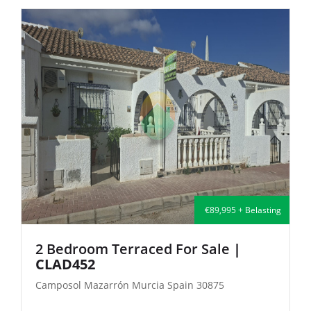
ting
€135,000 + Belasting
2 Bedroom Semi-Detached For Sale
| FB140
Camposol Mazarrón Murcia Spain 30875