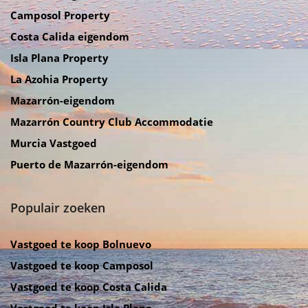
Camposol Property
Costa Calida eigendom
Isla Plana Property
La Azohia Property
Mazarrón-eigendom
Mazarrón Country Club Accommodatie
Murcia Vastgoed
Puerto de Mazarrón-eigendom
Populair zoeken
Vastgoed te koop Bolnuevo
Vastgoed te koop Camposol
Vastgoed te koop Costa Calida
Vastgoed te koop Isla Plana