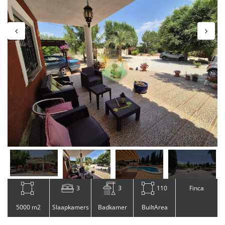
3
3
110
Finca
5000 m2
Slaapkamers
Badkamer
BuiltArea