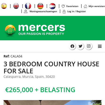
Favorieten
Mijn vereisten
Woningwaarschuwingen
Log in / Register
Ref:
CALA04
3 BEDROOM COUNTRY HOUSE
FOR SALE
Calasparra, Murcia, Spain, 30420
€265,000 + BELASTING