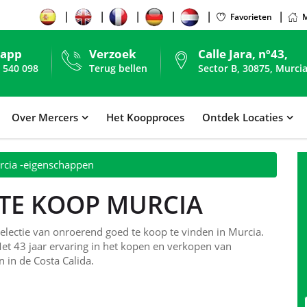
Favorieten
M
sapp
Verzoek
Calle Jara, nº43,
 540 098
Terug bellen
Sector B, 30875, Murcia
Over Mercers
Het Koopproces
Ontdek Locaties
cia -eigenschappen
TE KOOP MURCIA
lectie van onroerend goed te koop te vinden in Murcia.
Met 43 jaar ervaring in het kopen en verkopen van
 in de Costa Calida.