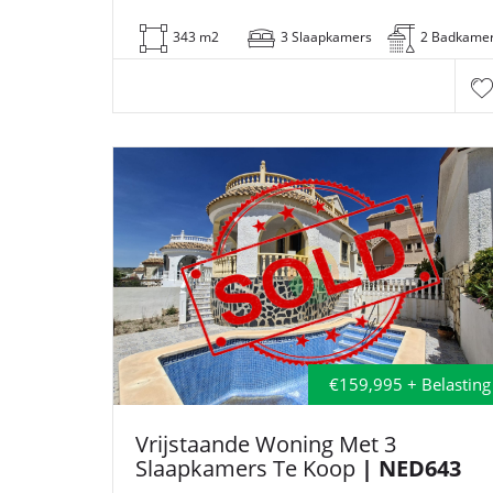
343 m2
3 Slaapkamers
2 Badkame
€159,995 + Belasting
Vrijstaande Woning Met 3
Slaapkamers Te Koop
| NED643