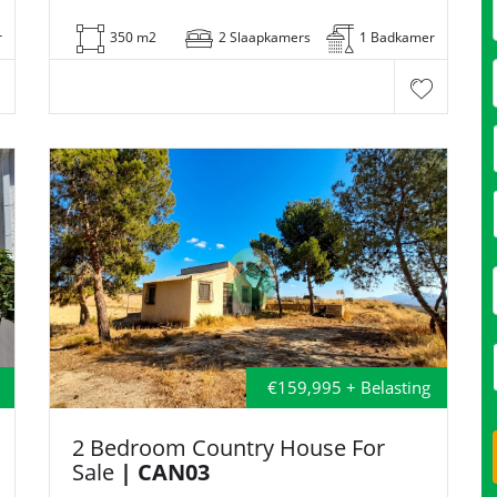
r
350 m2
2 Slaapkamers
1 Badkamer
€159,995 + Belasting
2 Bedroom Country House For
Sale
| CAN03