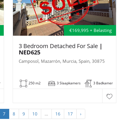
€169,995 + Belasting
3 Bedroom Detached For Sale
|
NED625
Camposol, Mazarrón, Murcia, Spain, 30875
r
250 m2
3 Slaapkamers
3 Badkamer
7
8
9
10
...
16
17
›