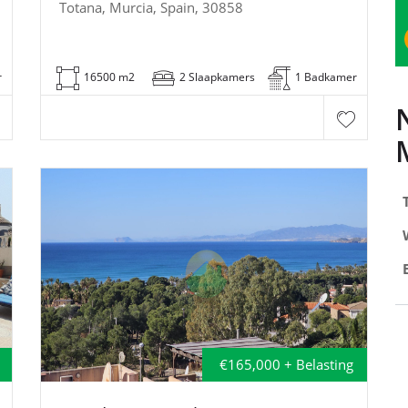
Totana, Murcia, Spain, 30858
r
16500 m2
2 Slaapkamers
1 Badkamer
€165,000 + Belasting