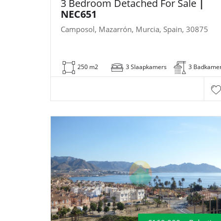
3 Bedroom Detached For Sale
|
NEC651
Camposol, Mazarrón, Murcia, Spain, 30875
250 m2
3 Slaapkamers
3 Badkame