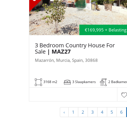
€169,995 + Belasting
3 Bedroom Country House For
Sale
| MAZ27
Mazarrón, Murcia, Spain, 30868
3168 m2
3 Slaapkamers
2 Badkame
‹
1
2
3
4
5
6