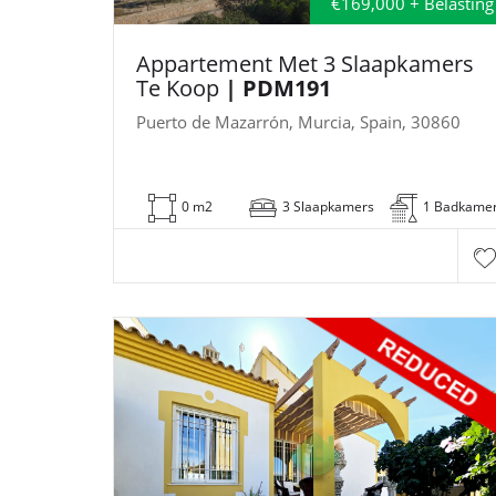
€169,000 + Belasting
Appartement Met 3 Slaapkamers
Te Koop
| PDM191
Puerto de Mazarrón, Murcia, Spain, 30860
0 m2
3 Slaapkamers
1 Badkame