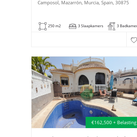
Camposol, Mazarrón, Murcia, Spain, 30875
250 m2
3 Slaapkamers
3 Badkame
€162,500 + Belasting