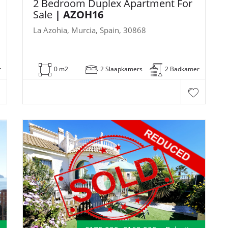
2 Bedroom Duplex Apartment For
Sale
| AZOH16
La Azohia, Murcia, Spain, 30868
r
0 m2
2 Slaapkamers
2 Badkamer