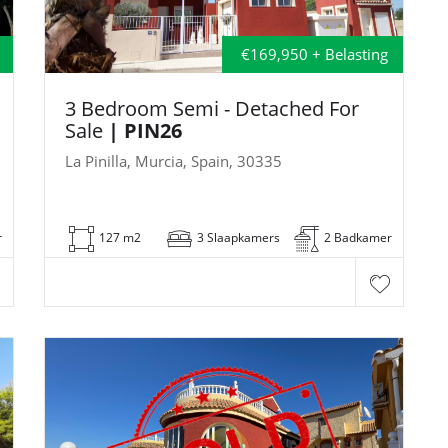
€169,950 + Belasting
3 Bedroom Semi - Detached For
Sale
| PIN26
La Pinilla, Murcia, Spain, 30335
r
127 m2
3 Slaapkamers
2 Badkamer