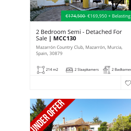
€174,500
€169,950 + Belasting
2 Bedroom Semi - Detached For
Sale
| MCC130
Mazarrón Country Club, Mazarrón, Murcia,
Spain, 30879
214 m2
2 Slaapkamers
2 Badkame