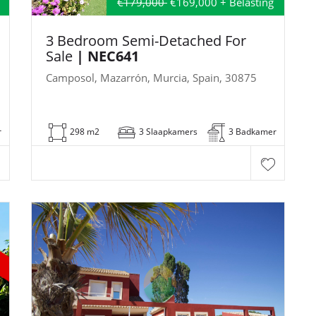
€179,000
€169,000 + Belasting
3 Bedroom Semi-Detached For
Sale
| NEC641
Camposol, Mazarrón, Murcia, Spain, 30875
r
298 m2
3 Slaapkamers
3 Badkamer