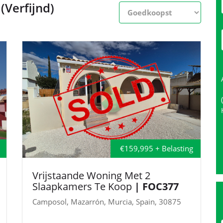
Verfijnd)
€159,995 + Belasting
Vrijstaande Woning Met 2
Slaapkamers Te Koop
| FOC377
Camposol, Mazarrón, Murcia, Spain, 30875