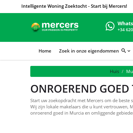
Intelligente Woning Zoektocht - Start bij Mercers!
What
+34 620
Home
Zoek in onze eigendommen
Huis
Mur
ONROEREND GOED 
Start uw zoekopdracht met Mercers om de beste se
Wij zijn lokale makelaars die u kunt vertrouwen, 
onroerend goed in Murcia en omliggende gebieden