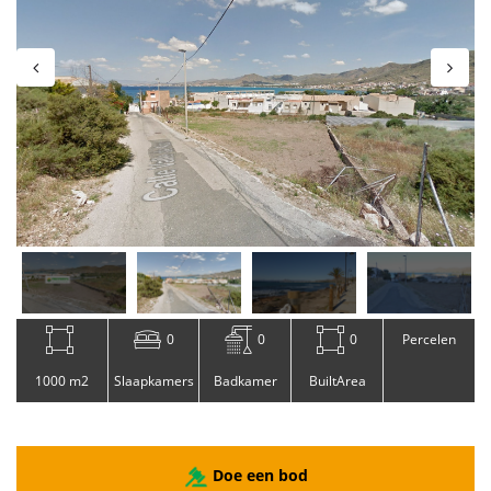
0
0
0
Percelen
1000 m2
Slaapkamers
Badkamer
BuiltArea
Doe een bod