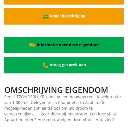
Regel bezichtiging
Informatie over deze eigendom
Vraag gesprek aan
OMSCHRIJVING EIGENDOM
Een UITZONDERLIJKE kans op een bouwperceel! Kavelgrootte
van 1.000m2. Gelegen in La Chapineta, La Azohia. De
mogelijkheden zijn eindeloos om uw droom te
verwezenlijken...... Zeer dicht bij het strand. Een luxe villa?
Appartementen? Hoe zou uw eigen droomhuis er uitzien?