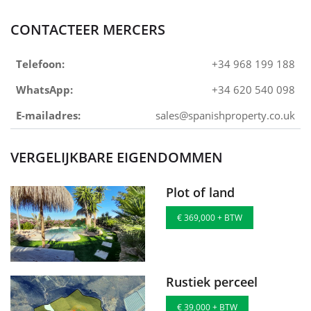
CONTACTEER MERCERS
Telefoon:
+34 968 199 188
WhatsApp:
+34 620 540 098
E-mailadres:
sales@spanishproperty.co.uk
VERGELIJKBARE EIGENDOMMEN
Plot of land
€ 369,000 + BTW
Rustiek perceel
€ 39,000 + BTW