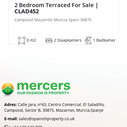
2 Bedroom Semi-Detached For Sale
| FB140
Camposol Mazarrón Murcia Spain 30875
er
53 m2
2 Slaapkamers
1 Badkamer
Adres:
Calle Jara, nº43, Centro Comercial, El Saladillo,
Camposol, Sector B, 30875, Mazarron, Murcia,Spanje
E-mail:
sales@spanishproperty.co.uk