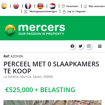
Favorieten
Mijn vereisten
Woningwaarschuwingen
Log in / Register
Ref:
AZOH06
PERCEEL MET 0 SLAAPKAMERS
TE KOOP
La Azohia, Murcia, Spain, 30868
€525,000 + BELASTING