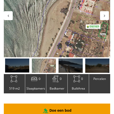
0
0
0
Percelen
519 m2
Slaapkamers
Badkamer
BuiltArea
Doe een bod