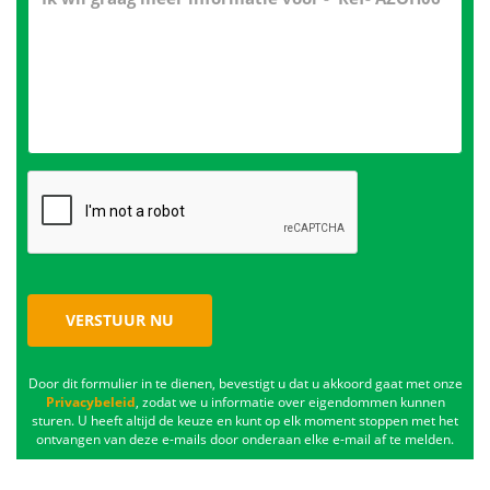
VERSTUUR NU
Door dit formulier in te dienen, bevestigt u dat u akkoord gaat met onze
Privacybeleid
, zodat we u informatie over eigendommen kunnen
sturen. U heeft altijd de keuze en kunt op elk moment stoppen met het
ontvangen van deze e-mails door onderaan elke e-mail af te melden.