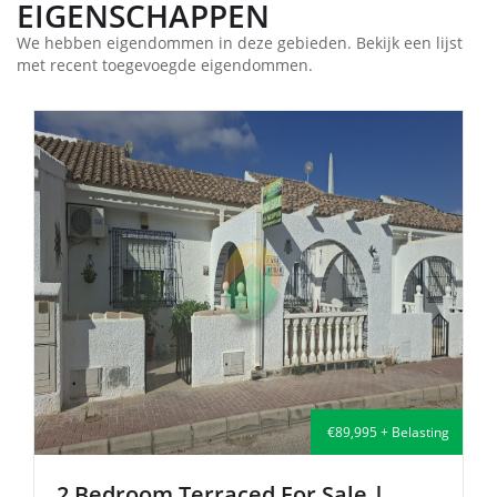
EIGENSCHAPPEN
We hebben eigendommen in deze gebieden. Bekijk een lijst
met recent toegevoegde eigendommen.
€89,995 + Belasting
€135,0
Sale
|
2 Bedroom Semi-Detached F