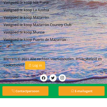
Vastgoed te koop Isla Plana
Vastgoed te koop La Azohia
Vastgoed te koop Mazarrón
Vastgoed te koop Mazarrón Country Club
Vastgoed te koop Murcia
Vastgoed te koop Puerto de Mazarrón
Mercers © 2021 Alle rechten voorbehouden.
Privacybeleid
en
Cookiebeleid
Log in
Contactpersoon
E-mailagent