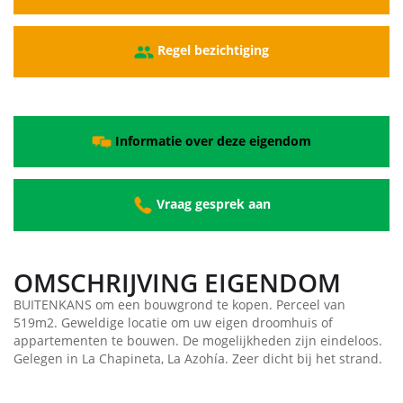
Regel bezichtiging
Informatie over deze eigendom
Vraag gesprek aan
OMSCHRIJVING EIGENDOM
BUITENKANS om een bouwgrond te kopen. Perceel van
519m2. Geweldige locatie om uw eigen droomhuis of
appartementen te bouwen. De mogelijkheden zijn eindeloos.
Gelegen in La Chapineta, La Azohía. Zeer dicht bij het strand.