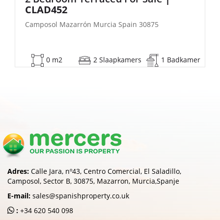
| FB140
0875
Camposol Mazarrón Murcia Spain 30875
1 Badkamer
53 m2
2 Slaapkamers
Adres:
Calle Jara, nº43, Centro Comercial, El Saladillo,
Camposol, Sector B, 30875, Mazarron, Murcia,Spanje
E-mail:
sales@spanishproperty.co.uk
:
+34 620 540 098