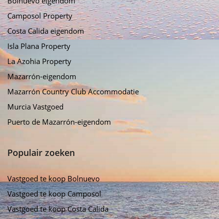
Bolnuevo eigendom
Camposol Property
Costa Calida eigendom
Isla Plana Property
La Azohia Property
Mazarrón-eigendom
Mazarrón Country Club Accommodatie
Murcia Vastgoed
Puerto de Mazarrón-eigendom
Populair zoeken
Vastgoed te koop Bolnuevo
Vastgoed te koop Camposol
Vastgoed te koop Costa Calida