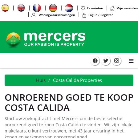
Favorieten
Mijn vereisten
Woningwaarschuwingen
Log in / Register
Huis
Costa Calida Properties
ONROEREND GOED TE KOOP
COSTA CALIDA
Start uw zoekopdracht met Mercers om de beste selectie
onroerend goed te koop Costa Calida te vinden. Wij zijn lokale
makelaars, u kunt vertrouwen, met 43 jaar ervaring in het
kopen en verkopen van onroerend goed.