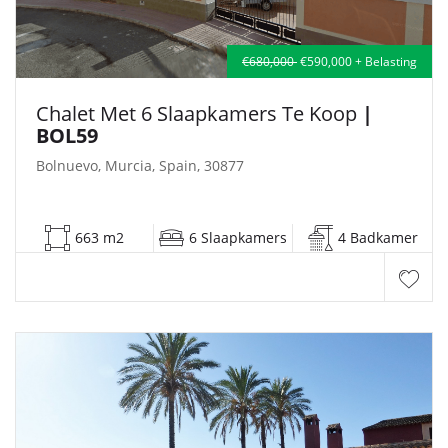
€680,000
€590,000 + Belasting
Chalet Met 6 Slaapkamers Te Koop
|
BOL59
Bolnuevo, Murcia, Spain, 30877
663 m2
6 Slaapkamers
4 Badkamer