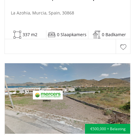
La Azohia, Murcia, Spain, 30868
337 m2
0 Slaapkamers
0 Badkamer
€500,000 + Belasting