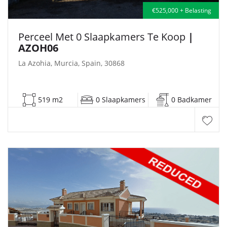
€525,000 + Belasting
Perceel Met 0 Slaapkamers Te Koop
|
AZOH06
La Azohia, Murcia, Spain, 30868
519 m2
0 Slaapkamers
0 Badkamer