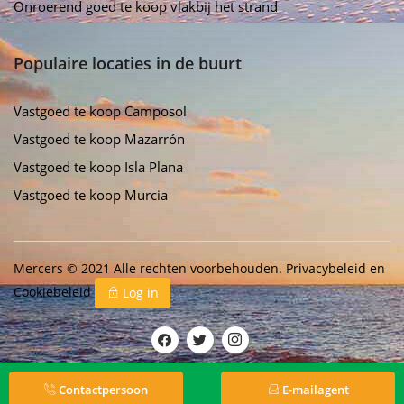
Onroerend goed te koop vlakbij het strand
Populaire locaties in de buurt
Vastgoed te koop Camposol
Vastgoed te koop Mazarrón
Vastgoed te koop Isla Plana
Vastgoed te koop Murcia
Mercers © 2021 Alle rechten voorbehouden.
Privacybeleid
en
Cookiebeleid
Log in
Contactpersoon
E-mailagent